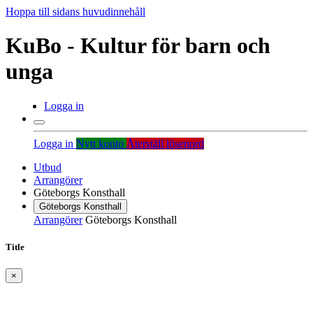
Hoppa till sidans huvudinnehåll
KuBo - Kultur för barn och
unga
Logga in
Logga in
Nytt konto
Återställ lösenord
Utbud
Arrangörer
Göteborgs Konsthall
Göteborgs Konsthall
Arrangörer
Göteborgs Konsthall
Title
×