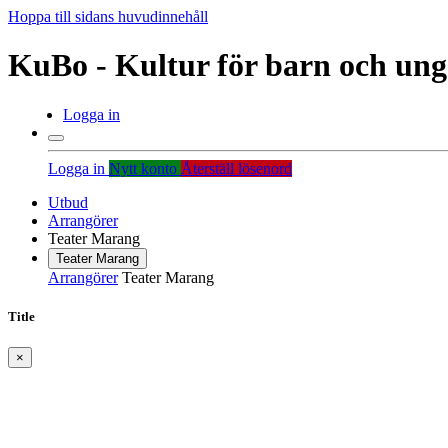
Hoppa till sidans huvudinnehåll
KuBo - Kultur för barn och un
Logga in
Logga in
Nytt konto
Återställ lösenord
Utbud
Arrangörer
Teater Marang
Teater Marang
Arrangörer
Teater Marang
Title
×