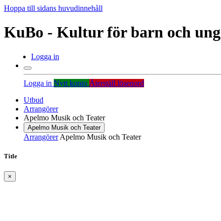
Hoppa till sidans huvudinnehåll
KuBo - Kultur för barn och un
Logga in
Logga in
Nytt konto
Återställ lösenord
Utbud
Arrangörer
Apelmo Musik och Teater
Apelmo Musik och Teater
Arrangörer
Apelmo Musik och Teater
Title
×