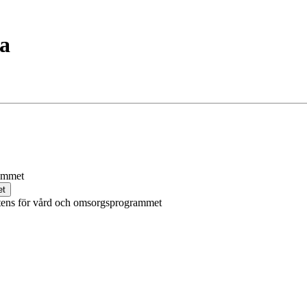
ga
rammet
et
tens för vård och omsorgsprogrammet