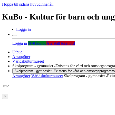
Hoppa till sidans huvudinnehåll
KuBo - Kultur för barn och un
Logga in
Logga in
Nytt konto
Återställ lösenord
Utbud
Arrangörer
Världskulturmuseet
Skolprogram - gymnasiet -Existens för vård och omsorgsprog
Skolprogram - gymnasiet -Existens för vård och omsorgsprogramm
Arrangörer
Världskulturmuseet
Skolprogram - gymnasiet -Exis
Title
×